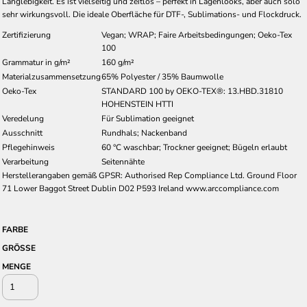
Langlebigkeit. Es ist vielseitig und zeitlos – perfekt in Lagenlooks, aber auch solo
sehr wirkungsvoll. Die ideale Oberfläche für DTF-, Sublimations- und Flockdruck.
Zertifizierung
Vegan; WRAP; Faire Arbeitsbedingungen; Oeko-Tex
100
Grammatur in g/m²
160 g/m²
Materialzusammensetzung
65% Polyester / 35% Baumwolle
Oeko-Tex
STANDARD 100 by OEKO-TEX®: 13.HBD.31810
HOHENSTEIN HTTI
Veredelung
Für Sublimation geeignet
Ausschnitt
Rundhals; Nackenband
Pflegehinweis
60 °C waschbar; Trockner geeignet; Bügeln erlaubt
Verarbeitung
Seitennähte
Herstellerangaben gemäß GPSR: Authorised Rep Compliance Ltd. Ground Floor
71 Lower Baggot Street Dublin D02 P593 Ireland www.arccompliance.com
FARBE
GRÖSSE
MENGE