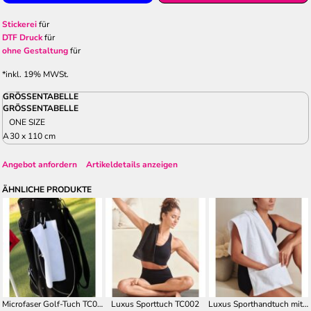
Stickerei
für
DTF Druck
für
ohne Gestaltung
für
*
inkl. 19% MWSt.
GRÖSSENTABELLE
GRÖSSENTABELLE
ONE SIZE
A
30 x 110 cm
Angebot anfordern
Artikeldetails anzeigen
ÄHNLICHE PRODUKTE
Microfaser Golf-Tuch TC019
Luxus Sporttuch TC002
Luxus Sporthandtuch mit Geräteüberzug TC007