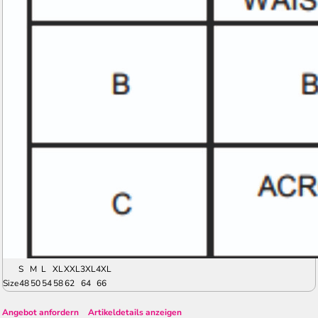
S
M
L
XL
XXL
3XL
4XL
Size
48
50
54
58
62
64
66
Angebot anfordern
Artikeldetails anzeigen