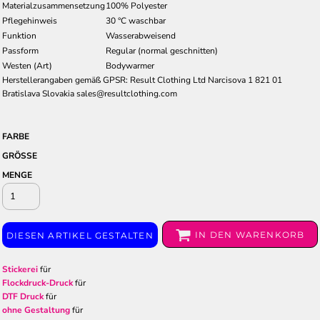
Materialzusammensetzung
100% Polyester
Pflegehinweis
30 °C waschbar
Funktion
Wasserabweisend
Passform
Regular (normal geschnitten)
Westen (Art)
Bodywarmer
Herstellerangaben gemäß GPSR: Result Clothing Ltd Narcisova 1 821 01
Bratislava Slovakia sales@resultclothing.com
FARBE
GRÖSSE
MENGE
IN DEN WARENKORB
DIESEN ARTIKEL GESTALTEN
Stickerei
für
Flockdruck-Druck
für
DTF Druck
für
ohne Gestaltung
für