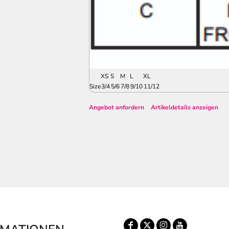
XS
S
M
L
XL
Size
3/4
5/6
7/8
9/10
11/12
Angebot anfordern
Artikeldetails anzeigen