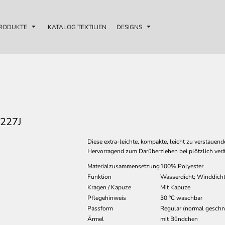
RODUKTE
KATALOG TEXTILIEN
DESIGNS
227J
Diese extra-leichte, kompakte, leicht zu verstauen
Hervorragend zum Darüberziehen bei plötzlich ve
Materialzusammensetzung
100% Polyester
Funktion
Wasserdicht; Winddich
Kragen / Kapuze
Mit Kapuze
Pflegehinweis
30 °C waschbar
Passform
Regular (normal geschni
Ärmel
mit Bündchen