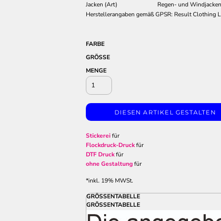
Jacken (Art)
Regen- und Windjacke
Herstellerangaben gemäß GPSR: Result Clothing Lt
FARBE
GRÖSSE
MENGE
DIESEN ARTIKEL GESTALTEN
Stickerei
für
Flockdruck-Druck
für
DTF Druck
für
ohne Gestaltung
für
*
inkl. 19% MWSt.
GRÖSSENTABELLE
GRÖSSENTABELLE