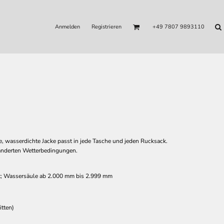
Anmelden
Registrieren
+49 7807 9893110
de, wasserdichte Jacke passt in jede Tasche und jeden Rucksack.
ränderten Wetterbedingungen.
t; Wassersäule ab 2.000 mm bis 2.999 mm
tten)