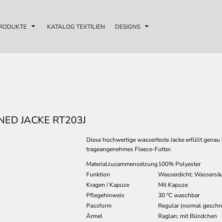
RODUKTE
KATALOG TEXTILIEN
DESIGNS
NED JACKE RT203J
Diese hochwertige wasserfeste Jacke erfüllt gena
trageangenehmes Fleece-Futter.
Materialzusammensetzung
100% Polyester
Funktion
Wasserdicht; Wassersä
Kragen / Kapuze
Mit Kapuze
Pflegehinweis
30 °C waschbar
Passform
Regular (normal geschni
Ärmel
Raglan; mit Bündchen