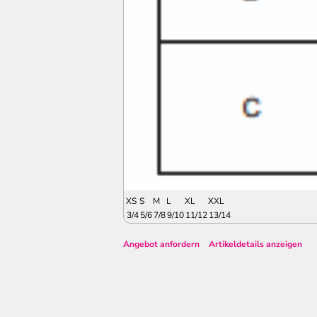
XS
S
M
L
XL
XXL
3/4
5/6
7/8
9/10
11/12
13/14
Angebot anfordern
Artikeldetails anzeigen