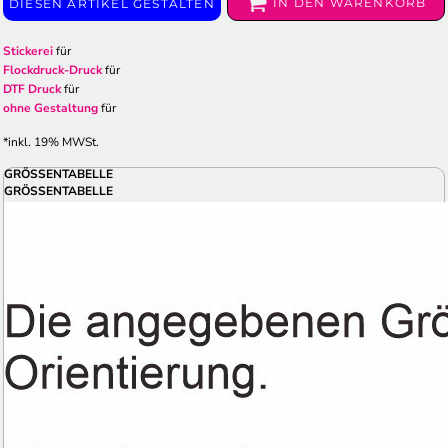
IN DEN WARENKORB
DIESEN ARTIKEL GESTALTEN
Stickerei
für
Flockdruck-Druck
für
DTF Druck
für
ohne Gestaltung
für
*
inkl. 19% MWSt.
GRÖSSENTABELLE
GRÖSSENTABELLE