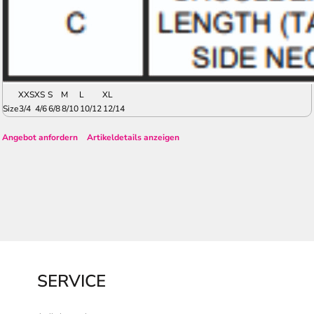
XXS
XS
S
M
L
XL
Size
3/4
4/6
6/8
8/10
10/12
12/14
Angebot anfordern
Artikeldetails anzeigen
SERVICE