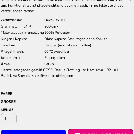
und Funktionalität, ist pflegeleicht und trocknet rasch. Ihr perfekter, leicht zu
verstauender Partner
Zertifizierung
Oeko-Tex 100
Grammatur in g/m²
200 g/m²
Materialzusammensetzung
100% Polyester
Kragen / Kapuze
Ohne Kapuze; Stehkragen ohne Kapuze
Passform
Regular (normal geschnitten)
Pflegehinweis
60 °C waschbar
Jacken (Art)
Fleecejacken
Ärmel
Set-In
Herstellerangaben gemäß GPSR: Result Clothing Ltd Narcisova 1 821 01
Bratislava Slovakia sales@resultclothing.com
FARBE
GRÖSSE
MENGE