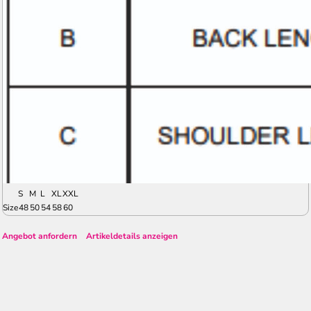
S
M
L
XL
XXL
Size
48
50
54
58
60
Angebot anfordern
Artikeldetails anzeigen