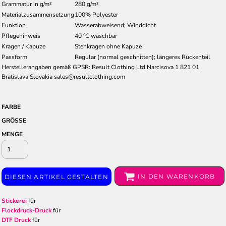
Grammatur in g/m²
280 g/m²
Materialzusammensetzung
100% Polyester
Funktion
Wasserabweisend; Winddicht
Pflegehinweis
40 °C waschbar
Kragen / Kapuze
Stehkragen ohne Kapuze
Passform
Regular (normal geschnitten); längeres Rückenteil
Herstellerangaben gemäß GPSR: Result Clothing Ltd Narcisova 1 821 01
Bratislava Slovakia sales@resultclothing.com
FARBE
GRÖSSE
MENGE
IN DEN WARENKORB
DIESEN ARTIKEL GESTALTEN
Stickerei
für
Flockdruck-Druck
für
DTF Druck
für