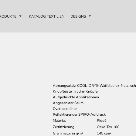
RODUKTE
KATALOG TEXTILIEN
DESIGNS
Atmungsaktiv, COOL-DRY® Waffelstrick-Netz, sch
Knopfleiste mit drei Knöpfen
Aufgedruckte Applikationen
Abgesenkter Saum
Overlocknähte
Reflektierender SPIRO-Aufdruck
Material
Piqué
Zertifizierung
Oeko-Tex 100
Grammatur in g/m²
145 g/m²