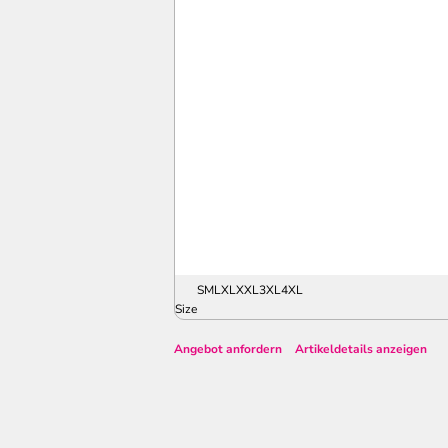
S
M
L
XL
XXL
3XL
4XL
Size
Angebot anfordern
Artikeldetails anzeigen