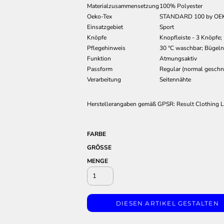
Materialzusammensetzung
100% Polyester
Oeko-Tex
STANDARD 100 by OEK
Einsatzgebiet
Sport
Knöpfe
Knopfleiste - 3 Knöpfe;
Pflegehinweis
30 °C waschbar; Bügeln
Funktion
Atmungsaktiv
Passform
Regular (normal geschni
Verarbeitung
Seitennähte
Herstellerangaben gemäß GPSR: Result Clothing Lt
FARBE
GRÖSSE
MENGE
DIESEN ARTIKEL GESTALTEN