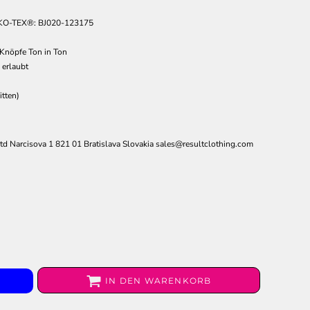
O-TEX®: BJ020-123175
 Knöpfe Ton in Ton
 erlaubt
tten)
d Narcisova 1 821 01 Bratislava Slovakia sales@resultclothing.com
IN DEN WARENKORB