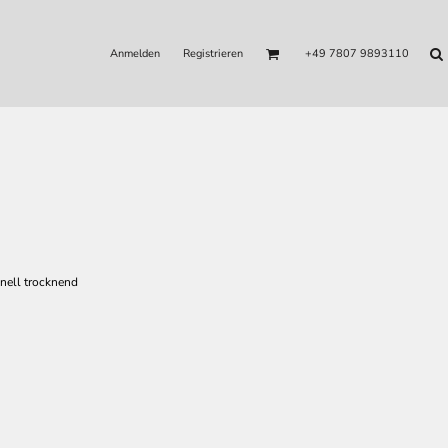
Anmelden
Registrieren
+49 7807 9893110
nell trocknend