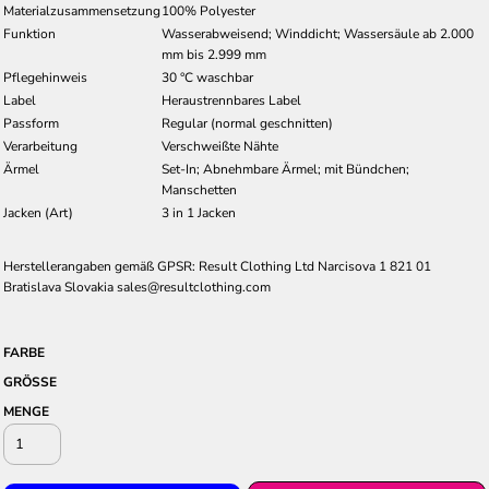
Materialzusammensetzung
100% Polyester
Funktion
Wasserabweisend; Winddicht; Wassersäule ab 2.000
mm bis 2.999 mm
Pflegehinweis
30 °C waschbar
Label
Heraustrennbares Label
Passform
Regular (normal geschnitten)
Verarbeitung
Verschweißte Nähte
Ärmel
Set-In; Abnehmbare Ärmel; mit Bündchen;
Manschetten
Jacken (Art)
3 in 1 Jacken
Herstellerangaben gemäß GPSR: Result Clothing Ltd Narcisova 1 821 01
Bratislava Slovakia sales@resultclothing.com
FARBE
GRÖSSE
MENGE