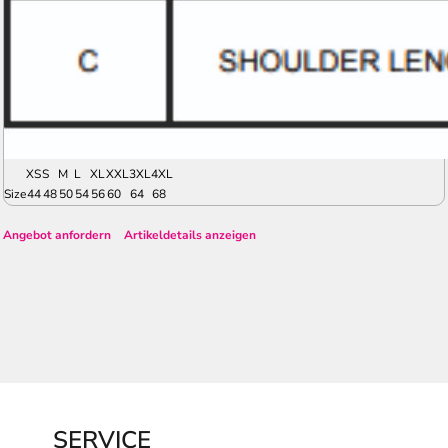
XS
S
M
L
XL
XXL
3XL
4XL
Size
44
48
50
54
56
60
64
68
Angebot anfordern
Artikeldetails anzeigen
SERVICE