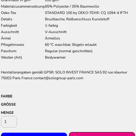
Grammatur in g/m²
200 g/m²
Materialzusammensetzung
65% Polyester / 35% Baumwolle
Oeko-Tex
STANDARD 100 by OEKO-TEX®: CQ 1094-4 IFTH
Details
Brusttasche; Reißverschluss Kunststoff
Farbigkeit
1-farbig
Ausschnitt
V-Ausschnitt
Ärmel
Ärmellos
Pflegehinweis
60 °C waschbar; Bügeln erlaubt
Passform
Regular (normal geschnitten)
Westen (Art)
Bodywarmer
Herstellerangaben gemäß GPSR: SOLO INVEST FRANCE SAS 92 rue réaumur
75002 Paris France contact@sologroup-paris.com
FARBE
GRÖSSE
MENGE