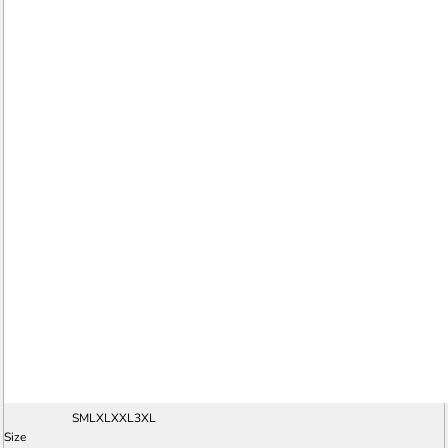
S
M
L
XL
XXL
3XL
Size