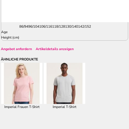
86/94
96/104
106/116
118/128
130/140
142/152
Age
Height (cm)
Angebot anfordern
Artikeldetails anzeigen
ÄHNLICHE PRODUKTE
Imperial Frauen T-Shirt
Imperial T-Shirt