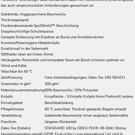
das auch anspruchsvollen Anforderungen gewachsen ist.
Gekämmte, ringgesponnene Baumwolle
Trocknergeeignet
Fleckenabweisende SpotShield™-Beschichtung
Doppelschichtige Schulterpasse
Gerippte Einfassung mit Elasthan an Bund und Ärmelbündchen
Kunststoffüberzogene Metallknöpfe
Ersatzknopf in der Seitennaht
Stifthalter oben am linken Ärmel
Verlängertes Rückenteil und kompakter Saum am Bund schützen optimal vor
Wind und Kälte
Waschbar bis 60 °C
Zertifizierung
Faire Arbeitsbedingungen; Oeko-Tex 100; REACH
Grammatur in g/m²
300 g/m²
Materialzusammensetzung
80% Baumwolle / 20% Polyester
Knöpfe
Knopfleiste - 3 Knöpfe; Knöpfe Horn/ Perlmutt/ andere
Einsatzgebiet
Berufsbekleidung
Pflegehinweis
60 °C waschbar; Trockner geeignet; Bügeln erlaubt
Verarbeitung
Gekämmte Baumwolle; Innen angeraut; Seitennähte
Passform
längeres Rückenteil
Oeko-Tex (Details)
STANDARD 100 by OEKO-TEX®: 08-5941 Shirley
Herstellerangaben gemäß GPSR: Fruit of the Loom International Ltd. Unit 6