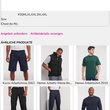
XS
S
M
L
XL
XXL
3XL
4XL
Size
Chest (to fit)
Angebot anfordern
Artikeldetails anzeigen
ÄHNLICHE PRODUKTE
Kurze Arbeitshose Z002
Herren Arbeits-Weste Bodywarmer Z014
Herren Arbeitsshirt Z010