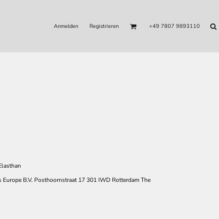
Anmelden
Registrieren
+49 7807 9893110
Elasthan
 Europe B.V. Posthoornstraat 17 301 IWD Rotterdam The