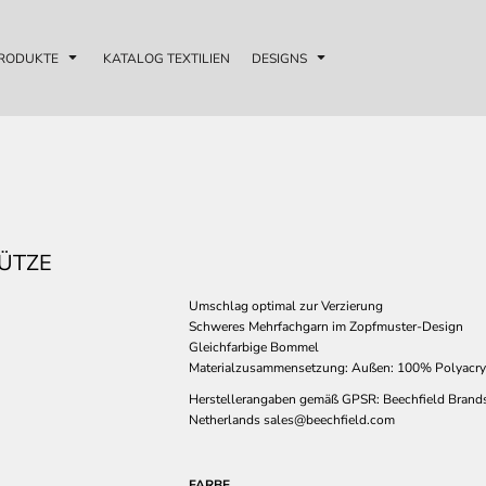
RODUKTE
KATALOG TEXTILIEN
DESIGNS
ÜTZE
Umschlag optimal zur Verzierung
Schweres Mehrfachgarn im Zopfmuster-Design
Gleichfarbige Bommel
Materialzusammensetzung: Außen: 100% Polyacryl,
Herstellerangaben gemäß GPSR: Beechfield Brands
Netherlands sales@beechfield.com
FARBE