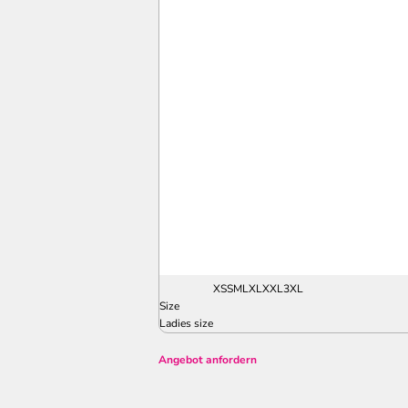
XS
S
M
L
XL
XXL
3XL
Size
Ladies size
Angebot anfordern