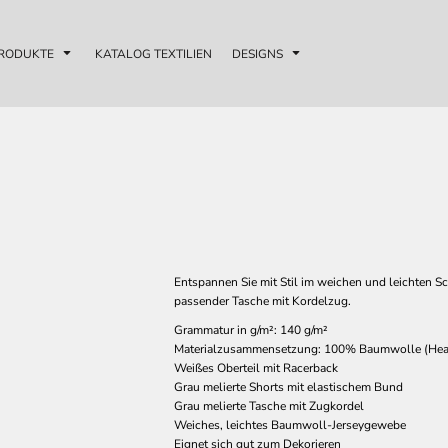
RODUKTE
KATALOG TEXTILIEN
DESIGNS
Entspannen Sie mit Stil im weichen und leichten S
passender Tasche mit Kordelzug.
Grammatur in g/m²: 140 g/m²
Materialzusammensetzung: 100% Baumwolle (Heat
Weißes Oberteil mit Racerback
Grau melierte Shorts mit elastischem Bund
Grau melierte Tasche mit Zugkordel
Weiches, leichtes Baumwoll-Jerseygewebe
Eignet sich gut zum Dekorieren