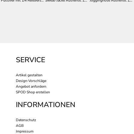
Pullover mit 1/4 Reißverschluss Authentic Z270M
Sweat-Jacke Authentic Z267M
Jogginghose Authentic Z268M
SERVICE
Artikel gestalten
Design-Vorschläge
Angebot anfordern
SPOD Shop erstellen
INFORMATIONEN
Datenschutz
AGB
Impressum