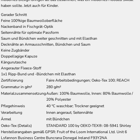
haben sollte. Jetzt auch für Kinder.
Gerader Schnitt
Feine 100%ige Baumwolloberfläche
Nackenband in Fischgrät-Optik
Seitennähte für optimale Passform
Saum und Bündchen weiter geschnitten und mit Elasthan
Decknähte an Armausschnitten, Bündchen und Saum
Keine Zugbänder
Doppellagige Kapuze
Kängurutasche
Angerauter Fleece-Stoff
1x1 Ripp-Bund und -Bündchen mit Elasthan
Zertifizierung
Faire Arbeitsbedingungen; Oeko-Tex 100; REACH
Grammatur in g/m²
280 g/m²
Materialzusammensetzung
Außen: 100% Baumwolle, Innen: 80% Baumwolle /
20% Polyester
Pflegehinweis
40 °C waschbar; Trockner geeignet
Verarbeitung
Innen angeraut; Seitennähte
Ärmel
mit Bündchen
Oeko-Tex (Details)
STANDARD 100 by OEKO-TEX®: 08-5941 Shirley
Herstellerangaben gemäß GPSR: Fruit of the Loom International Ltd. Unit 6
Lsfannon Business Centre Buncrana Donegal Ireland F93Y2NA