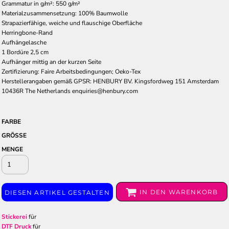
Grammatur in g/m²: 550 g/m²
Materialzusammensetzung: 100% Baumwolle
Strapazierfähige, weiche und flauschige Oberfläche
Herringbone-Rand
Aufhängelasche
1 Bordüre 2,5 cm
Aufhänger mittig an der kurzen Seite
Zertifizierung: Faire Arbeitsbedingungen; Oeko-Tex
Herstellerangaben gemäß GPSR: HENBURY BV. Kingsfordweg 151 Amsterdam
10436R The Netherlands enquiries@henbury.com
FARBE
GRÖSSE
MENGE
IN DEN WARENKORB
DIESEN ARTIKEL GESTALTEN
Stickerei
für
DTF Druck
für