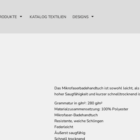
RODUKTE
KATALOG TEXTILIEN
DESIGNS
Das Mikrofaserbadehandtuch ist sowohl leicht, al
hoher Saugfähigkeit und kurzer schnelltrocknend is
Grammatur in g/m²: 280 g/m²
Materialzusammensetzung: 100% Polyester
Mikrofaser-Badehandtuch
Resistente, weiche Schlingen
Federleicht
Äußerst saugfähig
Schnell trocknend