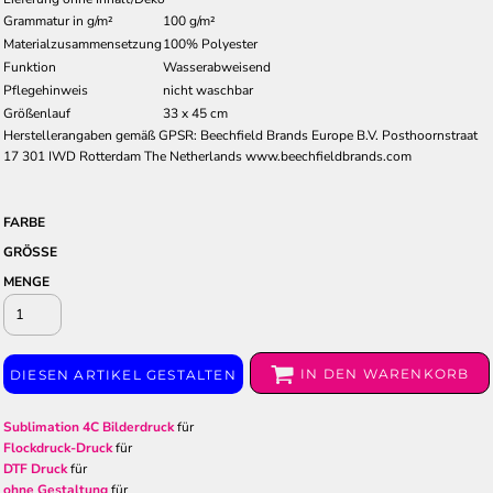
Grammatur in g/m²
100 g/m²
Materialzusammensetzung
100% Polyester
Funktion
Wasserabweisend
Pflegehinweis
nicht waschbar
Größenlauf
33 x 45 cm
Herstellerangaben gemäß GPSR: Beechfield Brands Europe B.V. Posthoornstraat
17 301 IWD Rotterdam The Netherlands www.beechfieldbrands.com
FARBE
GRÖSSE
MENGE
IN DEN WARENKORB
DIESEN ARTIKEL GESTALTEN
Sublimation 4C Bilderdruck
für
Flockdruck-Druck
für
DTF Druck
für
ohne Gestaltung
für