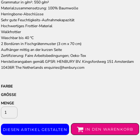
Grammatur in g/m²: 550 g/m²
Materialzusammensetzung: 100% Baumwolle
Herringbone-Abschlüsse
Sehr gute Feuchtigkeits-Aufnahmekapazität
Hochwertiges Frottier-Material
Walkfrottier
Waschbar bis 40 °C
2 Bordüren in Fischgrätenmuster (3 cm x 70 cm)
Aufhänger mittig an der kurzen Seite
Zertifizierung: Faire Arbeitsbedingungen; Oeko-Tex
Herstellerangaben gemäß GPSR: HENBURY BV. Kingsfordweg 151 Amsterdam
10436R The Netherlands enquiries@henbury.com
FARBE
GRÖSSE
MENGE
IN DEN WARENKORB
DIESEN ARTIKEL GESTALTEN