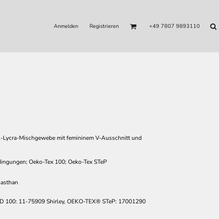
Anmelden
Registrieren
+49 7807 9893110
l-Lycra-Mischgewebe mit femininem V-Ausschnitt und
dingungen; Oeko-Tex 100; Oeko-Tex STeP
asthan
00: 11-75909 Shirley, OEKO-TEX® STeP: 17001290