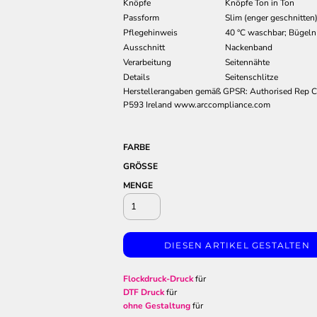
Knöpfe
Knöpfe Ton in Ton
Passform
Slim (enger geschnitten
Pflegehinweis
40 °C waschbar; Bügeln
Ausschnitt
Nackenband
Verarbeitung
Seitennähte
Details
Seitenschlitze
Herstellerangaben gemäß GPSR: Authorised Rep C
P593 Ireland www.arccompliance.com
FARBE
GRÖSSE
MENGE
DIESEN ARTIKEL GESTALTEN
Flockdruck-Druck
für
DTF Druck
für
ohne Gestaltung
für