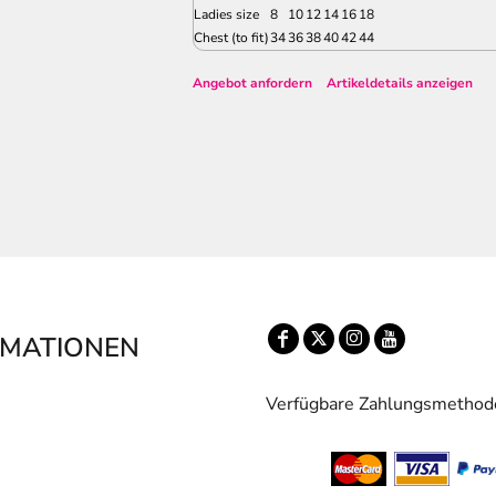
Ladies size
8
10
12
14
16
18
Chest (to fit)
34
36
38
40
42
44
Angebot anfordern
Artikeldetails anzeigen
RMATIONEN
Verfügbare Zahlungsmethod