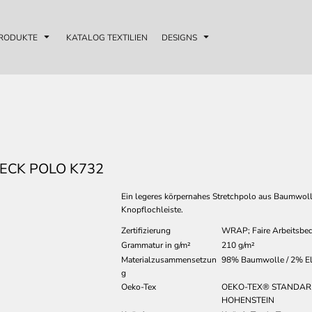
RODUKTE
KATALOG TEXTILIEN
DESIGNS
ECK POLO K732
Ein legeres körpernahes Stretchpolo aus Baumwol
Knopflochleiste.
Zertifizierung
WRAP; Faire Arbeitsbe
Grammatur in g/m²
210 g/m²
Materialzusammensetzun
98% Baumwolle / 2% El
g
Oeko-Tex
OEKO-TEX® STANDARD 1
HOHENSTEIN