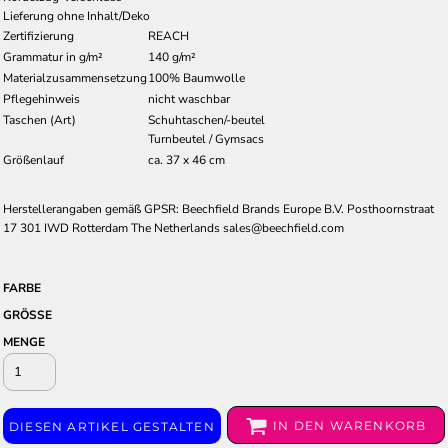
Lieferung ohne Inhalt/Deko
Zertifizierung
REACH
Grammatur in g/m²
140 g/m²
Materialzusammensetzung
100% Baumwolle
Pflegehinweis
nicht waschbar
Taschen (Art)
Schuhtaschen/-beutel
Turnbeutel / Gymsacs
Größenlauf
ca. 37 x 46 cm
Herstellerangaben gemäß GPSR: Beechfield Brands Europe B.V. Posthoornstraat
17 301 IWD Rotterdam The Netherlands sales@beechfield.com
FARBE
GRÖSSE
MENGE
IN DEN WARENKORB
DIESEN ARTIKEL GESTALTEN