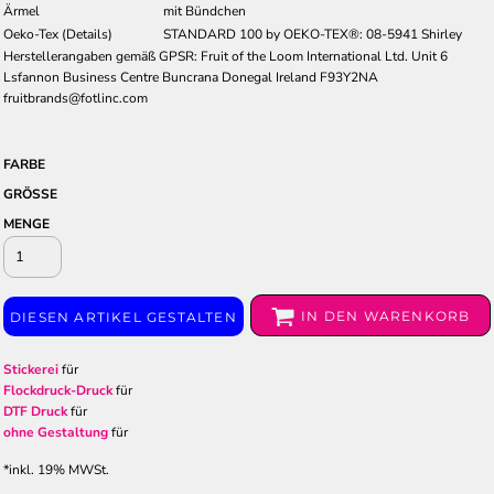
Ärmel
mit Bündchen
Oeko-Tex (Details)
STANDARD 100 by OEKO-TEX®: 08-5941 Shirley
Herstellerangaben gemäß GPSR: Fruit of the Loom International Ltd. Unit 6
Lsfannon Business Centre Buncrana Donegal Ireland F93Y2NA
fruitbrands@fotlinc.com
FARBE
GRÖSSE
MENGE
IN DEN WARENKORB
DIESEN ARTIKEL GESTALTEN
Stickerei
für
Flockdruck-Druck
für
DTF Druck
für
ohne Gestaltung
für
*
inkl. 19% MWSt.