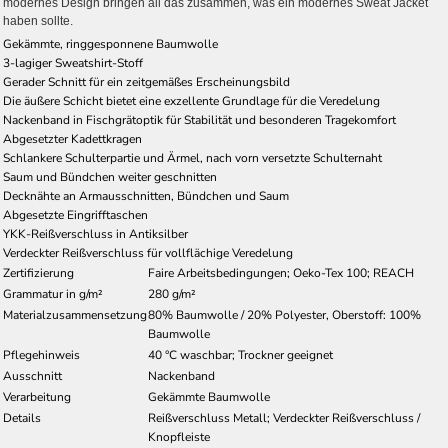
modernes Design bringen all das zusammen, was ein modernes Sweat Jacket
haben sollte.
Gekämmte, ringgesponnene Baumwolle
3-lagiger Sweatshirt-Stoff
Gerader Schnitt für ein zeitgemäßes Erscheinungsbild
Die äußere Schicht bietet eine exzellente Grundlage für die Veredelung
Nackenband in Fischgrätoptik für Stabilität und besonderen Tragekomfort
Abgesetzter Kadettkragen
Schlankere Schulterpartie und Ärmel, nach vorn versetzte Schulternaht
Saum und Bündchen weiter geschnitten
Decknähte an Armausschnitten, Bündchen und Saum
Abgesetzte Eingrifftaschen
YKK-Reißverschluss in Antiksilber
Verdeckter Reißverschluss für vollflächige Veredelung
Zertifizierung
Faire Arbeitsbedingungen; Oeko-Tex 100; REACH
Grammatur in g/m²
280 g/m²
Materialzusammensetzung
80% Baumwolle / 20% Polyester, Oberstoff: 100%
Baumwolle
Pflegehinweis
40 °C waschbar; Trockner geeignet
Ausschnitt
Nackenband
Verarbeitung
Gekämmte Baumwolle
Details
Reißverschluss Metall; Verdeckter Reißverschluss /
Knopfleiste