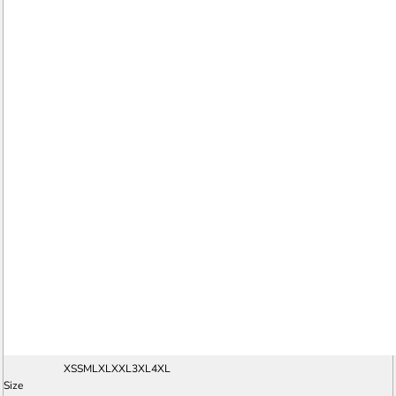
XS
S
M
L
XL
XXL
3XL
4XL
Size