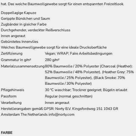
hat. Das weiche Baumwollgewebe sorgt für einen entspannten Freizeitlook.
Doppellagige Kapuze
Gerippte Bündchen und Saum
Zugbänder in gleicher Farbe
Durchgehender, verdeckter Reißverschluss
Innen angeraut
Gebürstetes Innenvlies
Weiches Baumwollgewebe sorgt für eine ideale Druckoberfläche
Zertifizierung
Vegan; WRAP; Faire Arbeitsbedingungen
Grammatur in g/m²
280 g/m²
Materialzusammensetzung
80% Baumwolle / 20% Polyester (Charcoal (Heather):
52% Baumwolle / 48% Polyester), (Heather Grey: 75%
Baumwolle / 25% Polyester), (Black Smoke: 70%
Baumwolle / 30% Polyester)
Pflegehinweis
30 °C waschbar; Trockner geeignet; Bügeln erlaubt
Passform
Regular (normal geschnitten)
Verarbeitung
Innen angeraut
Herstellerangaben gemäß GPSR: Norty B.V. Kingsfordweg 151 1043 GR
Amsterdam The Netherlands info@norty.com
FARBE