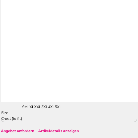
S
M
L
XL
XXL
3XL
4XL
5XL
Size
Chest (to fit)
Angebot anfordern
Artikeldetails anzeigen