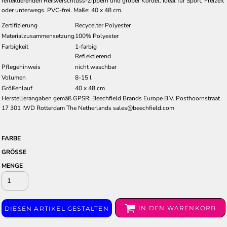
reflektierenden Reißverschluss-Zippern und grober Kordel. Ideal für Sport, Freizeit
oder unterwegs. PVC-frei. Maße: 40 x 48 cm.
Zertifizierung
Recycelter Polyester
Materialzusammensetzung
100% Polyester
Farbigkeit
1-farbig
Reflektierend
Pflegehinweis
nicht waschbar
Volumen
8-15 l
Größenlauf
40 x 48 cm
Herstellerangaben gemäß GPSR: Beechfield Brands Europe B.V. Posthoornstraat
17 301 IWD Rotterdam The Netherlands sales@beechfield.com
FARBE
GRÖSSE
MENGE
IN DEN WARENKORB
DIESEN ARTIKEL GESTALTEN