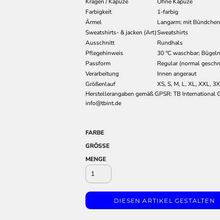
Kragen / Kapuze
Ohne Kapuze
Farbigkeit
1-farbig
Ärmel
Langarm; mit Bündchen
Sweatshirts- & jacken (Art)
Sweatshirts
Ausschnitt
Rundhals
Pflegehinweis
30 °C waschbar; Bügeln
Passform
Regular (normal geschn
Verarbeitung
Innen angeraut
Größenlauf
XS, S, M, L, XL, XXL, 3
Herstellerangaben gemäß GPSR: TB International
info@tbint.de
FARBE
GRÖSSE
MENGE
DIESEN ARTIKEL GESTALTEN