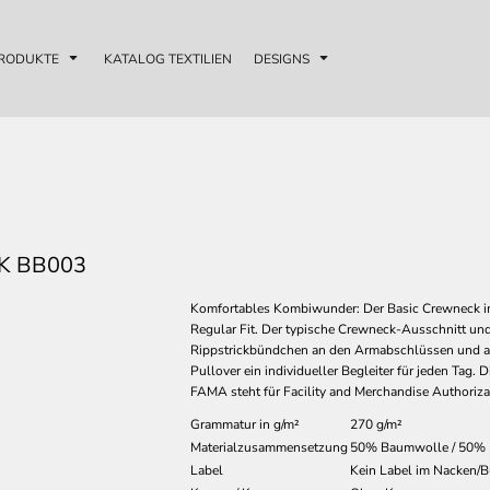
RODUKTE
KATALOG TEXTILIEN
DESIGNS
K BB003
Komfortables Kombiwunder: Der Basic Crewneck i
Regular Fit. Der typische Crewneck-Ausschnitt un
Rippstrickbündchen an den Armabschlüssen und am
Pullover ein individueller Begleiter für jeden Tag. D
FAMA steht für Facility and Merchandise Authorizat
Grammatur in g/m²
270 g/m²
Materialzusammensetzung
50% Baumwolle / 50% 
Label
Kein Label im Nacken/