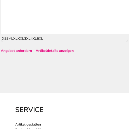
XS
S
M
L
XL
XXL
3XL
4XL
5XL
Angebot anfordern
Artikeldetails anzeigen
SERVICE
Artikel gestalten