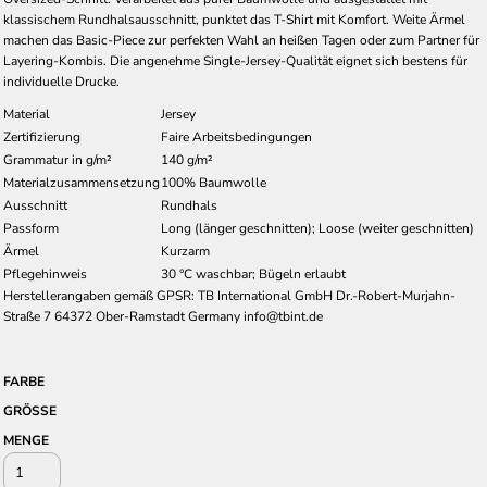
klassischem Rundhalsausschnitt, punktet das T-Shirt mit Komfort. Weite Ärmel
machen das Basic-Piece zur perfekten Wahl an heißen Tagen oder zum Partner für
Layering-Kombis. Die angenehme Single-Jersey-Qualität eignet sich bestens für
individuelle Drucke.
Material
Jersey
Zertifizierung
Faire Arbeitsbedingungen
Grammatur in g/m²
140 g/m²
Materialzusammensetzung
100% Baumwolle
Ausschnitt
Rundhals
Passform
Long (länger geschnitten); Loose (weiter geschnitten)
Ärmel
Kurzarm
Pflegehinweis
30 °C waschbar; Bügeln erlaubt
Herstellerangaben gemäß GPSR: TB International GmbH Dr.-Robert-Murjahn-
Straße 7 64372 Ober-Ramstadt Germany info@tbint.de
FARBE
GRÖSSE
MENGE