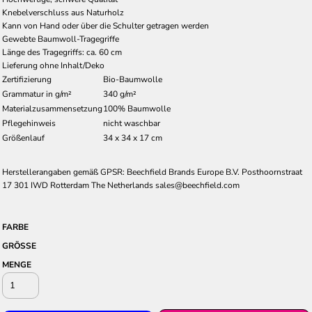
Knebelverschluss aus Naturholz
Kann von Hand oder über die Schulter getragen werden
Gewebte Baumwoll-Tragegriffe
Länge des Tragegriffs: ca. 60 cm
Lieferung ohne Inhalt/Deko
Zertifizierung
Bio-Baumwolle
Grammatur in g/m²
340 g/m²
Materialzusammensetzung
100% Baumwolle
Pflegehinweis
nicht waschbar
Größenlauf
34 x 34 x 17 cm
Herstellerangaben gemäß GPSR: Beechfield Brands Europe B.V. Posthoornstraat
17 301 IWD Rotterdam The Netherlands sales@beechfield.com
FARBE
GRÖSSE
MENGE