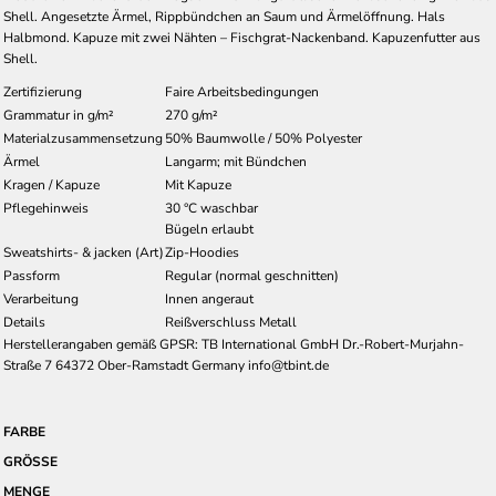
Shell. Angesetzte Ärmel, Rippbündchen an Saum und Ärmelöffnung. Hals
Halbmond. Kapuze mit zwei Nähten – Fischgrat-Nackenband. Kapuzenfutter aus
Shell.
Zertifizierung
Faire Arbeitsbedingungen
Grammatur in g/m²
270 g/m²
Materialzusammensetzung
50% Baumwolle / 50% Polyester
Ärmel
Langarm; mit Bündchen
Kragen / Kapuze
Mit Kapuze
Pflegehinweis
30 °C waschbar
Bügeln erlaubt
Sweatshirts- & jacken (Art)
Zip-Hoodies
Passform
Regular (normal geschnitten)
Verarbeitung
Innen angeraut
Details
Reißverschluss Metall
Herstellerangaben gemäß GPSR: TB International GmbH Dr.-Robert-Murjahn-
Straße 7 64372 Ober-Ramstadt Germany info@tbint.de
FARBE
GRÖSSE
MENGE