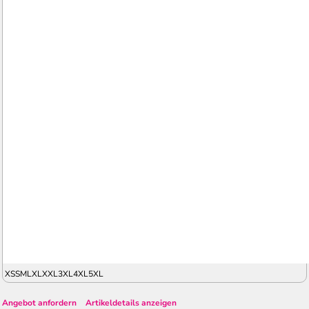
XS
S
M
L
XL
XXL
3XL
4XL
5XL
Angebot anfordern
Artikeldetails anzeigen