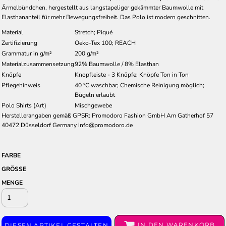
Ärmelbündchen, hergestellt aus langstapeliger gekämmter Baumwolle mit
Elasthananteil für mehr Bewegungsfreiheit. Das Polo ist modern geschnitten.
Material
Stretch; Piqué
Zertifizierung
Oeko-Tex 100; REACH
Grammatur in g/m²
200 g/m²
Materialzusammensetzung
92% Baumwolle / 8% Elasthan
Knöpfe
Knopfleiste - 3 Knöpfe; Knöpfe Ton in Ton
Pflegehinweis
40 °C waschbar; Chemische Reinigung möglich;
Bügeln erlaubt
Polo Shirts (Art)
Mischgewebe
Herstellerangaben gemäß GPSR: Promodoro Fashion GmbH Am Gatherhof 57
40472 Düsseldorf Germany info@promodoro.de
FARBE
GRÖSSE
MENGE
IN DEN WARENKORB
DIESEN ARTIKEL GESTALTEN