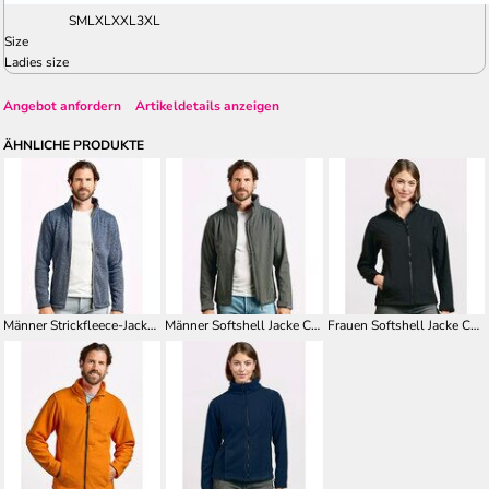
S
M
L
XL
XXL
3XL
Size
Ladies size
Angebot anfordern
Artikeldetails anzeigen
ÄHNLICHE PRODUKTE
Männer Strickfleece-Jacke C+ mit Stehkragen E7720
Männer Softshell Jacke C+ E7820
Frauen Softshell Jacke C+ E7821