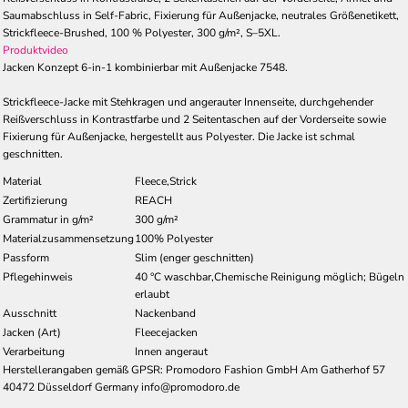
Saumabschluss in Self-Fabric, Fixierung für Außenjacke, neutrales Größenetikett,
Strickfleece-Brushed, 100 % Polyester, 300 g/m², S–5XL.
Produktvideo
Jacken Konzept 6-in-1 kombinierbar mit Außenjacke 7548.
Strickfleece-Jacke mit Stehkragen und angerauter Innenseite, durchgehender
Reißverschluss in Kontrastfarbe und 2 Seitentaschen auf der Vorderseite sowie
Fixierung für Außenjacke, hergestellt aus Polyester. Die Jacke ist schmal
geschnitten.
Material
Fleece,Strick
Zertifizierung
REACH
Grammatur in g/m²
300 g/m²
Materialzusammensetzung
100% Polyester
Passform
Slim (enger geschnitten)
Pflegehinweis
40 °C waschbar,Chemische Reinigung möglich; Bügeln
erlaubt
Ausschnitt
Nackenband
Jacken (Art)
Fleecejacken
Verarbeitung
Innen angeraut
Herstellerangaben gemäß GPSR: Promodoro Fashion GmbH Am Gatherhof 57
40472 Düsseldorf Germany info@promodoro.de