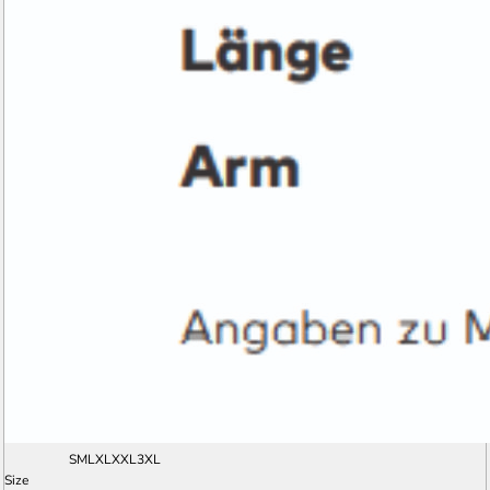
S
M
L
XL
XXL
3XL
Size