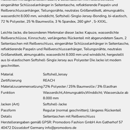
eingenähter Schlüsselanhänger in Seitentasche, reflektierende Paspeln und
Reißverschlussanhänger, Teilungsnähte, neutrales Größenetikett, atmungsaktiv,
wasserdicht 8.000 mm, winddicht, Softshell-Single-Jersey-Bonding, bi-elastisch,
72 % Polyester, 25 % Baumwolle, 3 % Spandex, 260 g/m² , S–XXXL.
Leichte Jacke, die besonderen Merkmaler dieser Jacke: Kapuze, wasserdichte
Reißverschlüsse, Kinnschutz, verlängertes Rückenteil mit abgerundetem Saum, 2
Seitentaschen mit Reißverschluss, eingenähter Schlüsselanhänger in Seitentasche,
reflektierende Paspeln und Reißverschlussanhänger, Teilungsnähte, neutrales
Größenetikett, atmungsaktiv, wasserdicht 8.000 mm und winddicht, hergestellt
aus bi-elastischem Softshell-Single Jersey aus Polyester Die Jacke ist modern
geschnitten.
Material
Softshell,Jersey
Zertifizierung
REACH
Materialzusammensetzung
72% Polyester / 25% Baumwolle / 3% Elasthan
Funktion
Wasserdicht,Atmungsaktiv,Winddicht; Wassersäule ab
8.000 mm
Jacken (Art)
Softshell-Jacke
Passform
Regular (normal geschnitten); längeres Rückenteil
Details
Seitentaschen mit Reißverschluss
Herstellerangaben gemäß GPSR: Promodoro Fashion GmbH Am Gatherhof 57
40472 Düsseldorf Germany info@promodoro.de