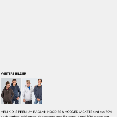
WEITERE BILDER
HRM KID´S PREMIUM RAGLAN HOODIES & HOODED JACKETS sind aus 70%
hochwertiger, gekämmter, ringgesponnener, Baumwolle und 30% recyceltem