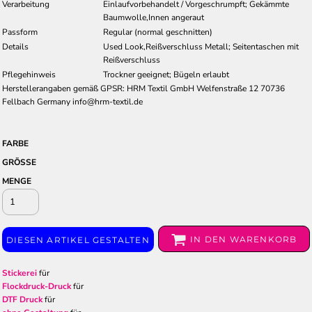
Verarbeitung
Einlaufvorbehandelt / Vorgeschrumpft; Gekämmte
Baumwolle,Innen angeraut
Passform
Regular (normal geschnitten)
Details
Used Look,Reißverschluss Metall; Seitentaschen mit
Reißverschluss
Pflegehinweis
Trockner geeignet; Bügeln erlaubt
Herstellerangaben gemäß GPSR: HRM Textil GmbH Welfenstraße 12 70736
Fellbach Germany info@hrm-textil.de
FARBE
GRÖSSE
MENGE
IN DEN WARENKORB
DIESEN ARTIKEL GESTALTEN
Stickerei
für
Flockdruck-Druck
für
DTF Druck
für