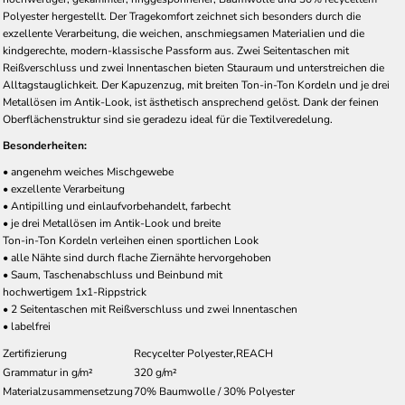
Polyester hergestellt. Der Tragekomfort zeichnet sich besonders durch die
exzellente Verarbeitung, die weichen, anschmiegsamen Materialien und die
kindgerechte, modern-klassische Passform aus. Zwei Seitentaschen mit
Reißverschluss und zwei Innentaschen bieten Stauraum und unterstreichen die
Alltagstauglichkeit. Der Kapuzenzug, mit breiten Ton-in-Ton Kordeln und je drei
Metallösen im Antik-Look, ist ästhetisch ansprechend gelöst. Dank der feinen
Oberflächenstruktur sind sie geradezu ideal für die Textilveredelung.
Besonderheiten:
• angenehm weiches Mischgewebe
• exzellente Verarbeitung
• Antipilling und einlaufvorbehandelt, farbecht
• je drei Metallösen im Antik-Look und breite
Ton-in-Ton Kordeln verleihen einen sportlichen Look
• alle Nähte sind durch flache Ziernähte hervorgehoben
• Saum, Taschenabschluss und Beinbund mit
hochwertigem 1x1-Rippstrick
• 2 Seitentaschen mit Reißverschluss und zwei Innentaschen
• labelfrei
Zertifizierung
Recycelter Polyester,REACH
Grammatur in g/m²
320 g/m²
Materialzusammensetzung
70% Baumwolle / 30% Polyester