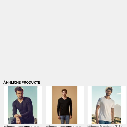
ÄHNLICHE PRODUKTE
Männer Langarmshirt mit V-Ausschnitt XO1460
Männer Langarmshirt mit Rundhalsausschnitt XO1465
Männer Rundhals-T-Shirt XO1400