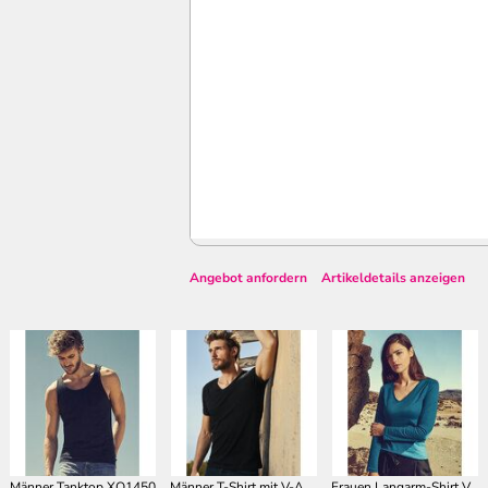
Angebot anfordern
Artikeldetails anzeigen
Männer Tanktop XO1450
Männer T-Shirt mit V-Ausschnitt XO1425
Frauen Langarm-Shirt V-Ausschnitt XO1560