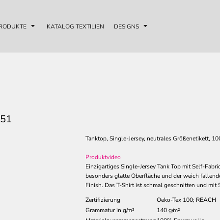
RODUKTE
KATALOG TEXTILIEN
DESIGNS
51
Tanktop, Single-Jersey, neutrales Größenetikett,
Produktvideo
Einzigartiges Single-Jersey Tank Top mit Self-Fabr
besonders glatte Oberfläche und der weich fallende 
Finish. Das T-Shirt ist schmal geschnitten und mit 
Zertifizierung
Oeko-Tex 100; REACH
Grammatur in g/m²
140 g/m²