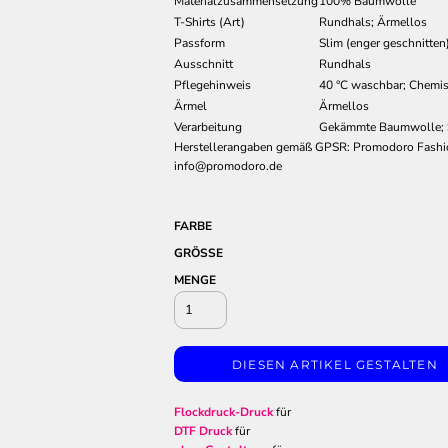
Materialzusammensetzung
100% Baumwolle
T-Shirts (Art)
Rundhals; Ärmellos
Passform
Slim (enger geschnitten
Ausschnitt
Rundhals
Pflegehinweis
40 °C waschbar; Chemis
Ärmel
Ärmellos
Verarbeitung
Gekämmte Baumwolle; 
Herstellerangaben gemäß GPSR: Promodoro Fash
info@promodoro.de
FARBE
GRÖSSE
MENGE
DIESEN ARTIKEL GESTALTEN
Flockdruck-Druck
für
DTF Druck
für