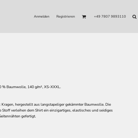
Anmelden
Registrieren
+49 7807 9893110
 100 % Baumwolle, 140 g/m², XS–XXXL.
ic Kragen, hergestellt aus langstapeliger gekämmter Baumwolle. Die
Stoff verleihen dem Shirt ein einzigartiges, elastisches und seidiges
Seitennähten gefertigt.