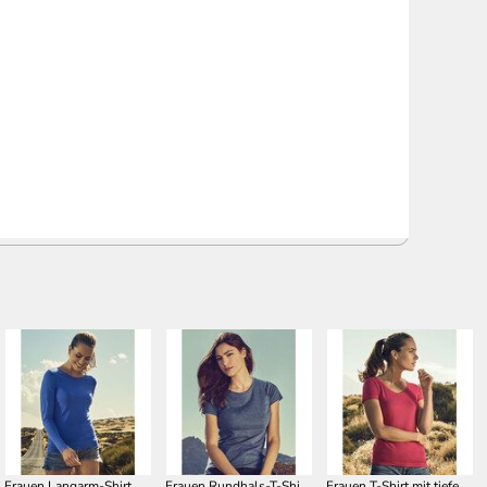
Frauen Langarm-Shirt XO1565
Frauen Rundhals-T-Shirt XO1505
Frauen T-Shirt mit tiefem Rundhalsausschnitt XO1545