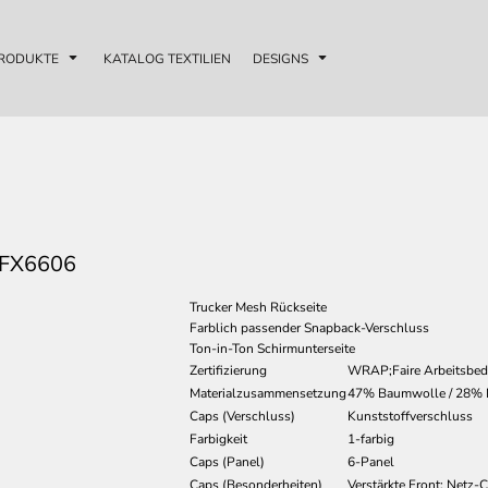
RODUKTE
KATALOG TEXTILIEN
DESIGNS
FX6606
Trucker Mesh Rückseite
Farblich passender Snapback-Verschluss
Ton-in-Ton Schirmunterseite
Zertifizierung
WRAP;Faire Arbeitsbe
Materialzusammensetzung
47% Baumwolle / 28% N
Caps (Verschluss)
Kunststoffverschluss
Farbigkeit
1-farbig
Caps (Panel)
6-Panel
Caps (Besonderheiten)
Verstärkte Front; Netz-