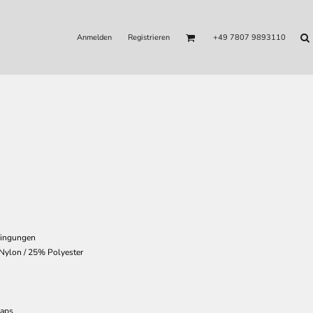
Anmelden
Registrieren
+49 7807 9893110
dingungen
ylon / 25% Polyester
Caps