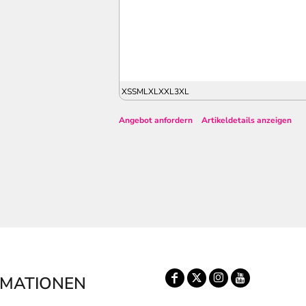
XS
S
M
L
XL
XXL
3XL
Angebot anfordern
Artikeldetails anzeigen
RMATIONEN