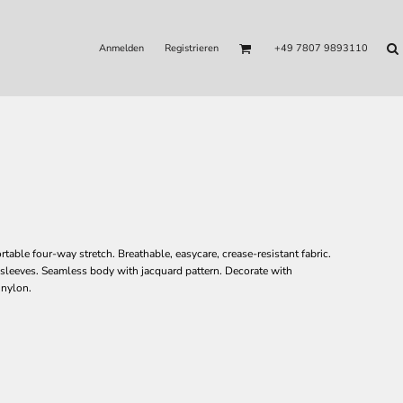
Anmelden
Registrieren
+49 7807 9893110
ble four-way stretch. Breathable, easycare, crease-resistant fabric.
 sleeves. Seamless body with jacquard pattern. Decorate with
 nylon.