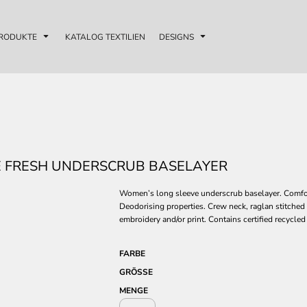
RODUKTE
KATALOG TEXTILIEN
DESIGNS
 FRESH UNDERSCRUB BASELAYER
Women’s long sleeve underscrub baselayer. Comforta
Deodorising properties. Crew neck, raglan stitched
embroidery and/or print. Contains certified recycled
FARBE
GRÖSSE
MENGE