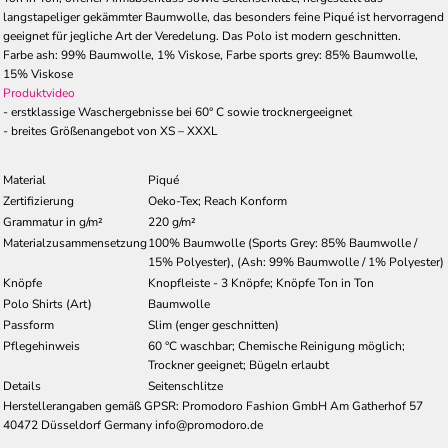
langstapeliger gekämmter Baumwolle, das besonders feine Piqué ist hervorragend
geeignet für jegliche Art der Veredelung. Das Polo ist modern geschnitten.
Farbe ash: 99% Baumwolle, 1% Viskose, Farbe sports grey: 85% Baumwolle,
15% Viskose
Produktvideo
- erstklassige Waschergebnisse bei 60° C sowie trocknergeeignet
- breites Größenangebot von XS – XXXL
Material
Piqué
Zertifizierung
Oeko-Tex; Reach Konform
Grammatur in g/m²
220 g/m²
Materialzusammensetzung
100% Baumwolle (Sports Grey: 85% Baumwolle /
15% Polyester), (Ash: 99% Baumwolle / 1% Polyester)
Knöpfe
Knopfleiste - 3 Knöpfe; Knöpfe Ton in Ton
Polo Shirts (Art)
Baumwolle
Passform
Slim (enger geschnitten)
Pflegehinweis
60 °C waschbar; Chemische Reinigung möglich;
Trockner geeignet; Bügeln erlaubt
Details
Seitenschlitze
Herstellerangaben gemäß GPSR: Promodoro Fashion GmbH Am Gatherhof 57
40472 Düsseldorf Germany info@promodoro.de