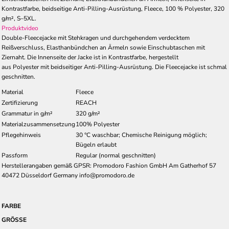
Kontrastfarbe, beidseitige Anti-Pilling-Ausrüstung, Fleece, 100 % Polyester, 320
g/m², S–5XL.
Produktvideo
Double-Fleecejacke mit Stehkragen und durchgehendem verdecktem
Reißverschluss, Elasthanbündchen an Ärmeln sowie Einschubtaschen mit
Ziernaht. Die Innenseite der Jacke ist in Kontrastfarbe, hergestellt
aus Polyester mit beidseitiger Anti-Pilling-Ausrüstung. Die Fleecejacke ist schmal
geschnitten.
Material
Fleece
Zertifizierung
REACH
Grammatur in g/m²
320 g/m²
Materialzusammensetzung
100% Polyester
Pflegehinweis
30 °C waschbar; Chemische Reinigung möglich;
Bügeln erlaubt
Passform
Regular (normal geschnitten)
Herstellerangaben gemäß GPSR: Promodoro Fashion GmbH Am Gatherhof 57
40472 Düsseldorf Germany info@promodoro.de
FARBE
GRÖSSE