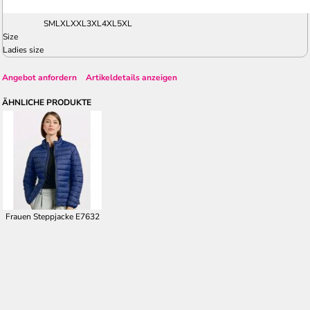
S
M
L
XL
XXL
3XL
4XL
5XL
Size
Ladies size
Angebot anfordern
Artikeldetails anzeigen
ÄHNLICHE PRODUKTE
Frauen Steppjacke E7632