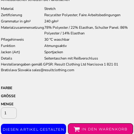
Material
Stretch
Zertifizierung
Recycelter Polyester; Faire Arbeitsbedingungen
Grammatur in g/m²
240 g/m²
Materialzusammensetzung
78% Polyester / 22% Elasthan, Schulter Panel: 86%
Polyester / 14% Elasthan
Pflegehinweis
30 °C waschbar
Funktion
Atmungsaktiv
Jacken (Art)
Sportjacken
Details
Seitentaschen mit Reißverschluss
Herstellerangaben gemäß GPSR: Result Clothing Ltd Narcisova 1 821 01
Bratislava Slovakia sales@resultclothing.com
FARBE
GRÖSSE
MENGE
IN DEN WARENKORB
DIESEN ARTIKEL GESTALTEN