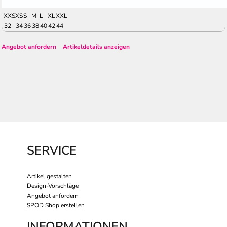
XXS
XS
S
M
L
XL
XXL
32
34
36
38
40
42
44
Angebot anfordern
Artikeldetails anzeigen
SERVICE
Artikel gestalten
Design-Vorschläge
Angebot anfordern
SPOD Shop erstellen
INFORMATIONEN