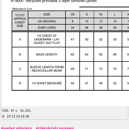
XS
S
M
L
XL
2XL
8
10
12
14
16
18
Angebot anfordern
Artikeldetails anzeigen