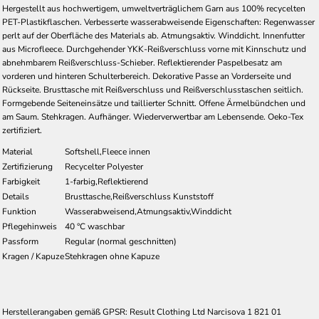
Hergestellt aus hochwertigem, umweltverträglichem Garn aus 100% recycelten
PET-Plastikflaschen. Verbesserte wasserabweisende Eigenschaften: Regenwasser
perlt auf der Oberfläche des Materials ab. Atmungsaktiv. Winddicht. Innenfutter
aus Microfleece. Durchgehender YKK-Reißverschluss vorne mit Kinnschutz und
abnehmbarem Reißverschluss-Schieber. Reflektierender Paspelbesatz am
vorderen und hinteren Schulterbereich. Dekorative Passe an Vorderseite und
Rückseite. Brusttasche mit Reißverschluss und Reißverschlusstaschen seitlich.
Formgebende Seiteneinsätze und taillierter Schnitt. Offene Ärmelbündchen und
am Saum. Stehkragen. Aufhänger. Wiederverwertbar am Lebensende. Oeko-Tex
zertifiziert.
Material
Softshell,Fleece innen
Zertifizierung
Recycelter Polyester
Farbigkeit
1-farbig,Reflektierend
Details
Brusttasche,Reißverschluss Kunststoff
Funktion
Wasserabweisend,Atmungsaktiv,Winddicht
Pflegehinweis
40 °C waschbar
Passform
Regular (normal geschnitten)
Kragen / Kapuze
Stehkragen ohne Kapuze
Herstellerangaben gemäß GPSR: Result Clothing Ltd Narcisova 1 821 01