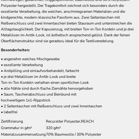
Polyester hergestellt. Der Tragekomfort zeichnet sich besonders durch die
exzellente Verarbeitung, die weichen, anschmiegsamen Materialien und die
kindgerechte, modern-klassische Passform aus. Zwei Seitentaschen mit
Reißverschluss und zwei Innentaschen bieten Stauraum und unterstreichen die
Alltagstauglichkeit. Der Kapuzenzug, mit breiten Ton-in-Ton Kordeln und je drei
Metallösen im Antik-Look, ist ästhetisch ansprechend gelöst. Dank der feinen
Oberflächenstruktur sind sie geradezu ideal für die Textilveredelung.
Besonderheiten:
• angenehm weiches Mischgewebe
• exzellente Verarbeitung
• Antipilling und einlaufvorbehandelt, farbecht
• je drei Metallösen im Antik-Look und breite
Ton-in-Ton Kordeln verleihen einen sportlichen Look
• alle Nähte sind durch flache Ziernähte hervorgehoben
• Saum, Taschenabschluss und Beinbund mit
hochwertigem 1x1-Rippstrick
• 2 Seitentaschen mit Reißverschluss und zwei Innentaschen
• labelfrei
Zertifizierung
Recycelter Polyester,REACH
Grammatur in g/m²
320 g/m²
Materialzusammensetzung
70% Baumwolle / 30% Polyester