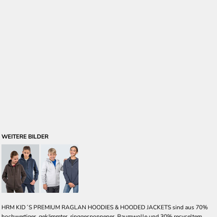
WEITERE BILDER
HRM KID´S PREMIUM RAGLAN HOODIES & HOODED JACKETS sind aus 70%
hochwertiger, gekämmter, ringgesponnener, Baumwolle und 30% recyceltem