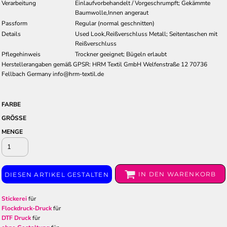
Verarbeitung
Einlaufvorbehandelt / Vorgeschrumpft; Gekämmte
Baumwolle,Innen angeraut
Passform
Regular (normal geschnitten)
Details
Used Look,Reißverschluss Metall; Seitentaschen mit
Reißverschluss
Pflegehinweis
Trockner geeignet; Bügeln erlaubt
Herstellerangaben gemäß GPSR: HRM Textil GmbH Welfenstraße 12 70736
Fellbach Germany info@hrm-textil.de
FARBE
GRÖSSE
MENGE
IN DEN WARENKORB
DIESEN ARTIKEL GESTALTEN
Stickerei
für
Flockdruck-Druck
für
DTF Druck
für