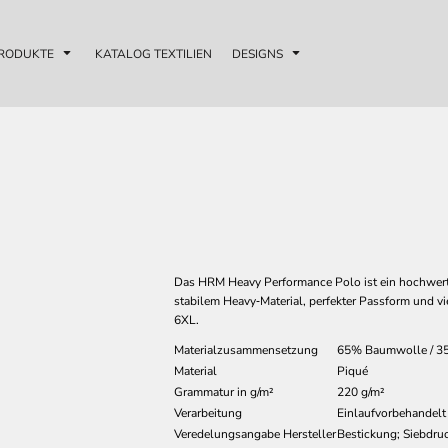
RODUKTE
KATALOG TEXTILIEN
DESIGNS
Das HRM Heavy Performance Polo ist ein hochwertig
stabilem Heavy‑Material, perfekter Passform und vi
6XL.
Materialzusammensetzung
65% Baumwolle / 35
Material
Piqué
Grammatur in g/m²
220 g/m²
Verarbeitung
Einlaufvorbehandelt
Veredelungsangabe Hersteller
Bestickung; Siebdruc