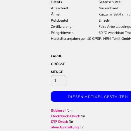
Details
Seitenschlitze
Ausschnitt
Nackenband
Ärmel
Kurzarm; Set-In; mi
Polybeutel
Einzeln
Zertifizierung
Faire Arbeitsbeding
Pflegehinweis
60 °C waschbar; Troc
Herstellerangaben gemäß GPSR: HRM Textil GmbH 
FARBE
GRÖSSE
MENGE
DIESEN ARTIKEL GESTALTEN
Stickerei
für
Flockdruck-Druck
für
DTF Druck
für
ohne Gestaltung
für