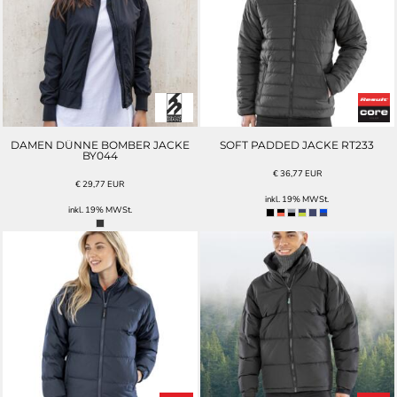
DAMEN DÜNNE BOMBER JACKE
SOFT PADDED JACKE RT233
BY044
€
36,77
EUR
€
29,77
EUR
inkl. 19% MWSt.
inkl. 19% MWSt.