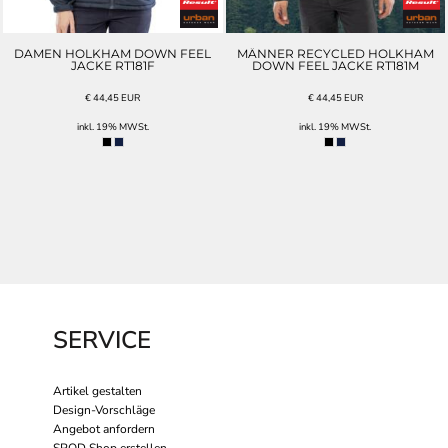
DAMEN HOLKHAM DOWN FEEL
MÄNNER RECYCLED HOLKHAM
JACKE RT181F
DOWN FEEL JACKE RT181M
€
44,45
EUR
€
44,45
EUR
inkl. 19% MWSt.
inkl. 19% MWSt.
SERVICE
Artikel gestalten
Design-Vorschläge
Angebot anfordern