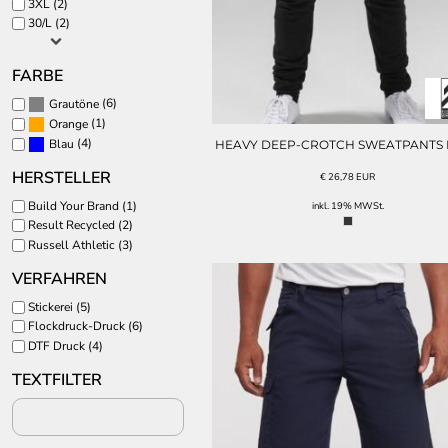
3XL (2)
CAPS UND MÜTZEN
SPORT MOTIVE
30/L (2)
STERNZEICHEN
MEHR...
FARBE
(6)
Grautöne
(1)
Orange
(4)
Blau
HEAVY DEEP-CROTCH SWEATPANTS 
HERSTELLER
€
26,78
EUR
Build Your Brand (1)
inkl. 19% MWSt.
Result Recycled (2)
Russell Athletic (3)
VERFAHREN
Stickerei (5)
Flockdruck-Druck (6)
DTF Druck (4)
TEXTFILTER