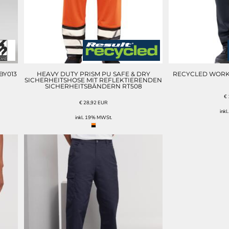
BY013
HEAVY DUTY PRISM PU SAFE & DRY
RECYCLED WORK
SICHERHEITSHOSE MIT REFLEKTIERENDEN
SICHERHEITSBÄNDERN RT508
€
€
28,92
EUR
ink
inkl. 19% MWSt.