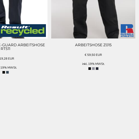
-GUARD ARBEITSHOSE
ARBEITSHOSE Z015
RT511
€
59,50
EUR
19,28
EUR
inkl. 19% MWSt.
l. 19% MWSt.