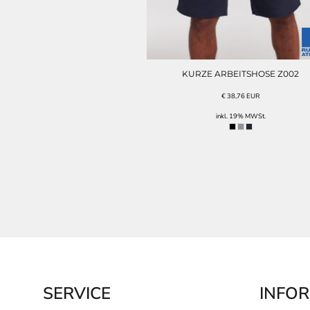
KURZE ARBEITSHOSE Z002
€
38,76
EUR
inkl. 19% MWSt.
SERVICE
INFO