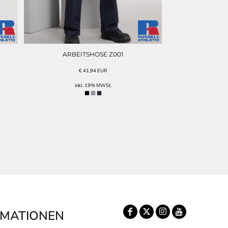
ARBEITSHOSE Z001
€
41,94
EUR
inkl. 19% MWSt.
RMATIONEN