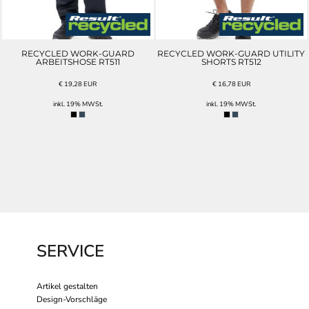
RECYCLED WORK-GUARD
RECYCLED WORK-GUARD UTILITY
ARBEITSHOSE RT511
SHORTS RT512
€
19,28
EUR
€
16,78
EUR
inkl. 19% MWSt.
inkl. 19% MWSt.
SERVICE
Artikel gestalten
Design-Vorschläge