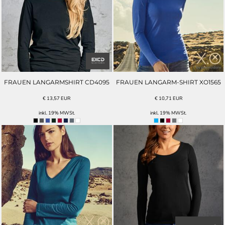
FRAUEN LANGARMSHIRT CD4095
FRAUEN LANGARM-SHIRT XO1565
€
13,57
EUR
€
10,71
EUR
inkl. 19% MWSt.
inkl. 19% MWSt.