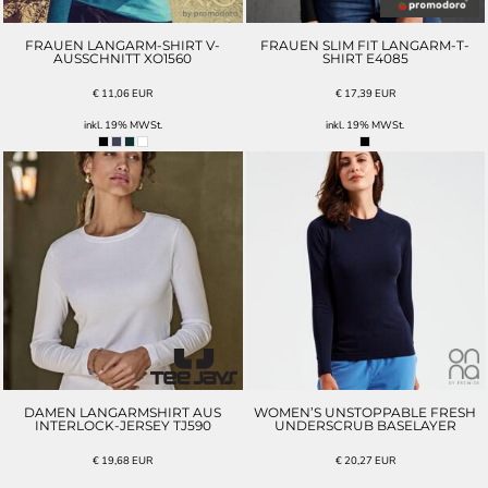
FRAUEN LANGARM-SHIRT V-
FRAUEN SLIM FIT LANGARM-T-
AUSSCHNITT XO1560
SHIRT E4085
€
11,06
EUR
€
17,39
EUR
inkl. 19% MWSt.
inkl. 19% MWSt.
DAMEN LANGARMSHIRT AUS
WOMEN’S UNSTOPPABLE FRESH
INTERLOCK-JERSEY TJ590
UNDERSCRUB BASELAYER
€
19,68
EUR
€
20,27
EUR