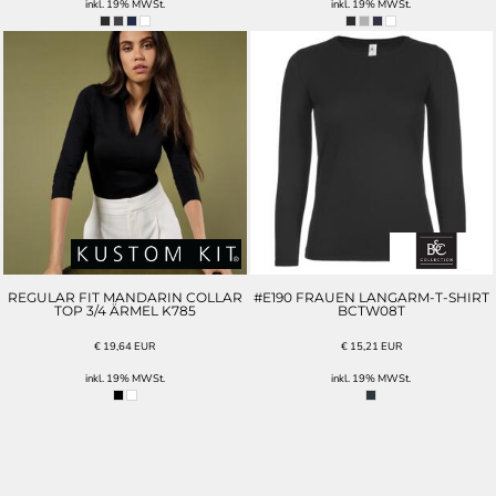
inkl. 19% MWSt.
inkl. 19% MWSt.
REGULAR FIT MANDARIN COLLAR
#E190 FRAUEN LANGARM-T-SHIRT
TOP 3/4 ÄRMEL K785
BCTW08T
€
19,64
EUR
€
15,21
EUR
inkl. 19% MWSt.
inkl. 19% MWSt.