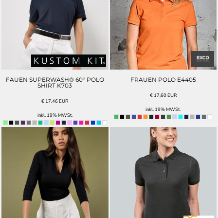
FAUEN SUPERWASH® 60° POLO
FRAUEN POLO E4405
SHIRT K703
€
17,60
EUR
€
17,46
EUR
inkl. 19% MWSt.
inkl. 19% MWSt.