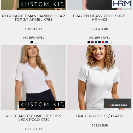
REGULAR FIT MANDARIN COLLAR
FRAUEN HEAVY POLO SHIRT
TOP 3/4 ÄRMEL K785
HRM403
€
19,64
EUR
€
21,46
EUR
inkl. 19% MWSt.
inkl. 19% MWSt.
REGULAR FIT COMFORTEC® V
FRAUEN POLO 92/8 E4150
NECK POLO K732
€
23,31
EUR
€
22,02
EUR