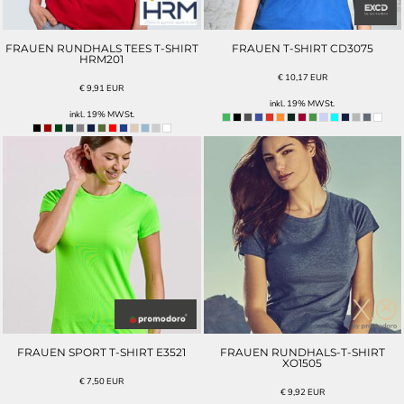
FRAUEN RUNDHALS TEES T-SHIRT
FRAUEN T-SHIRT CD3075
HRM201
€
10,17
EUR
€
9,91
EUR
inkl. 19% MWSt.
inkl. 19% MWSt.
FRAUEN SPORT T-SHIRT E3521
FRAUEN RUNDHALS-T-SHIRT
XO1505
€
7,50
EUR
€
9,92
EUR