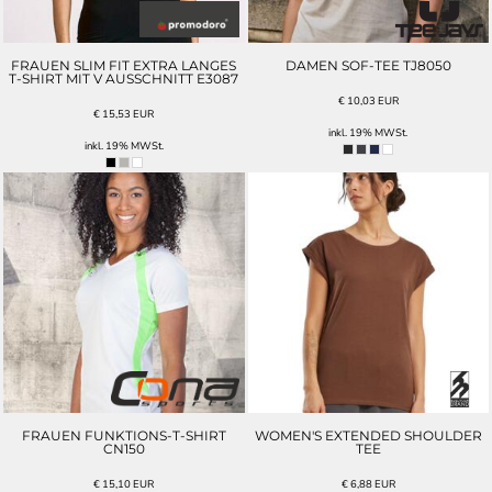
FRAUEN SLIM FIT EXTRA LANGES
DAMEN SOF-TEE TJ8050
T-SHIRT MIT V AUSSCHNITT E3087
€
10,03
EUR
€
15,53
EUR
inkl. 19% MWSt.
inkl. 19% MWSt.
FRAUEN FUNKTIONS-T-SHIRT
WOMEN'S EXTENDED SHOULDER
CN150
TEE
€
15,10
EUR
€
6,88
EUR