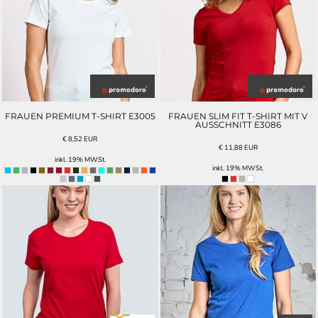
FRAUEN PREMIUM T-SHIRT E3005
FRAUEN SLIM FIT T-SHIRT MIT V
AUSSCHNITT E3086
€
8,52
EUR
€
11,88
EUR
inkl. 19% MWSt.
inkl. 19% MWSt.