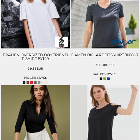
FRAUEN OVERSIZED BOYFRIEND
DAMEN BIO-ARBEITSSHIRT JN1807
T-SHIRT BY149
€
15,08
EUR
€
9,85
EUR
inkl. 19% MWSt.
inkl. 19% MWSt.