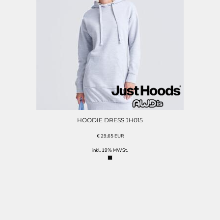
HOODIE DRESS JH015
€
29,65
EUR
inkl. 19% MWSt.